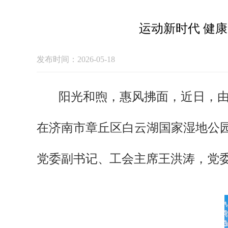
运动新时代 健
发布时间：2026-05-18
阳光和煦，惠风拂面，近日，由
在济南市章丘
区白云湖国家湿地公
党委副书记、工会主席王洪涛，党