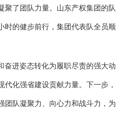
凝聚了团队力量。山东产权集团的队
小时的健步前行，集团代表队全员顺
和奋进姿态转化为履职尽责的强大动
现代化强省建设贡献力量。下一步，
强团队凝聚力、向心力和战斗力，为