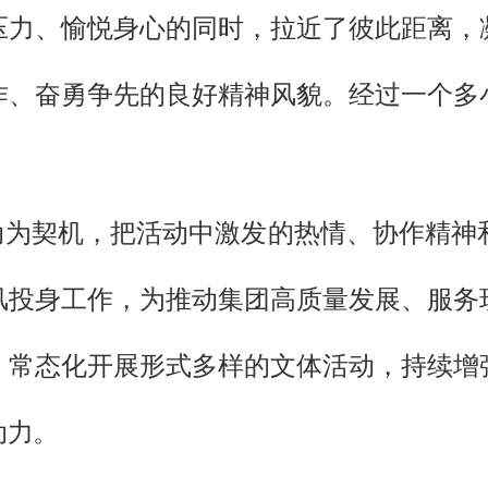
压力、愉悦身心的同时，拉近了彼此距离，
作、奋勇争先的良好精神风貌。经过一个多
动为契机，把活动中激发的热情、协作精神
风投身工作，为推动集团高质量发展、服务
，常态化开展形式多样的文体活动，持续增
动力。