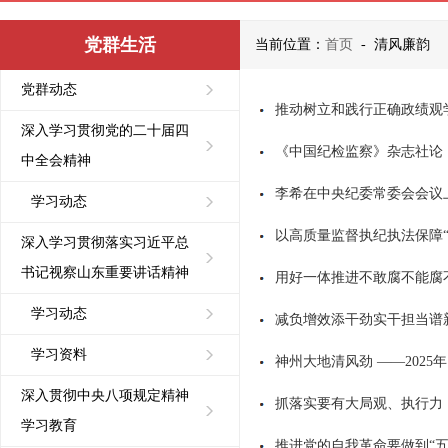
党群生活
当前位置：
首页
-
清风廉韵
党群动态
推动树立和践行正确政绩观
深入学习贯彻党的二十届四
《中国纪检监察》杂志社论
中全会精神
李希在中央纪委常委会会议
学习动态
以高质量监督执纪执法保障“
深入学习贯彻落实习近平总
书记视察山东重要讲话精神
用好一体推进不敢腐不能腐
学习动态
减负增效添干劲实干担当谱新
学习资料
神州大地清风劲 ——202
深入贯彻中央八项规定精神
抓落实要有大局观、执行力
学习教育
推进党的自我革命要做到“五